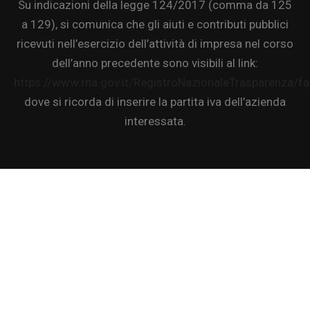
Su indicazioni della legge 124/2017 (comma da 125
a 129), si comunica che gli aiuti e contributi pubblici
ricevuti nell’esercizio dell’attività di impresa nel corso
dell’anno precedente sono visibili al link:
https://www.rna.gov.it/RegistroNazionaleTrasparenza/f
dove si ricorda di inserire la partita iva dell’azienda
interessata.